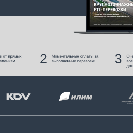
2
3
мых
Моментальные оплаты за
Очень простой докум
выполненные перевозки
возможность исполь
документов
работы
Адрес
С
г
600026, г. Владимир,