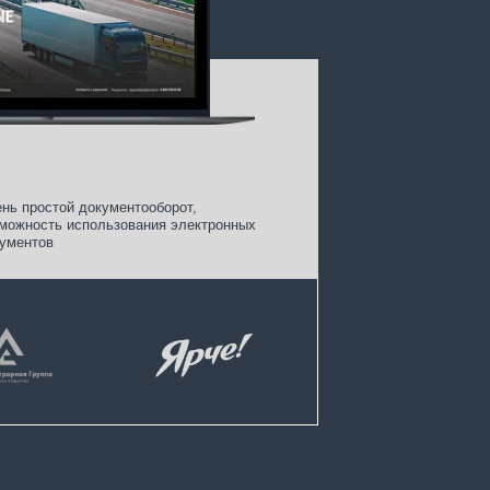
ентооборот,
зования электронных
борные
рузы