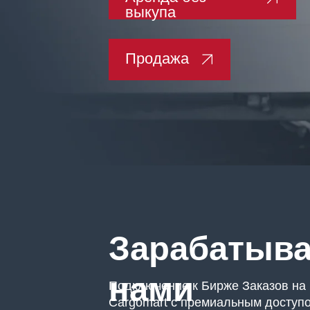
Продажа
Зарабатывайт
нами
Подключение к Бирже Заказов на перев
Cargomart с премиальным доступом
Регистрируем