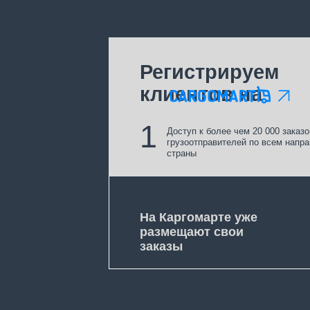
клиентов на
1
Доступ к более чем 20 000 заказов от пря
грузоотправителей по всем направлениям
страны
На Каргомарте уже
размещают свои
заказы
Связаться с нами
Время 
8 800 250 0488
24/7