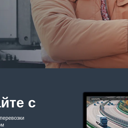
е с
озки